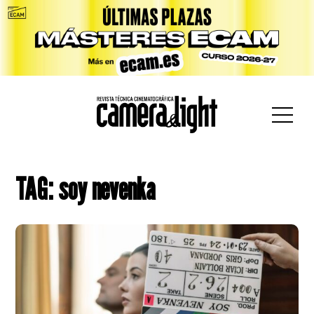
car:
TAG: soy nevenka