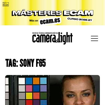
car:
TAG: SONY F65