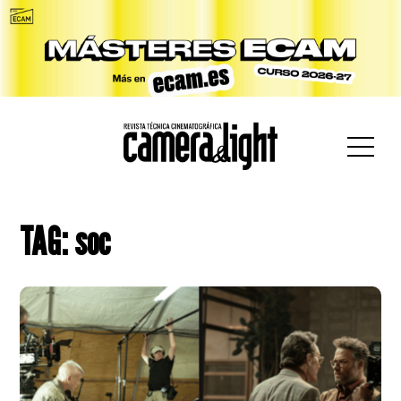
car:
TAG: soc