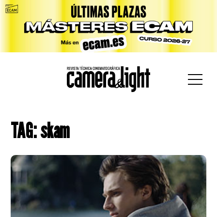
car:
TAG: skam