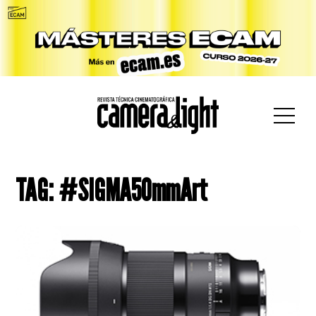
car:
TAG: #SIGMA50mmArt