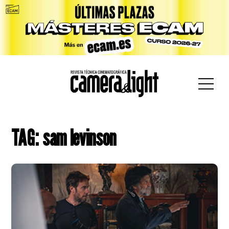
car:
TAG: sam levinson