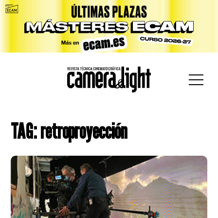
car:
TAG: retroproyección