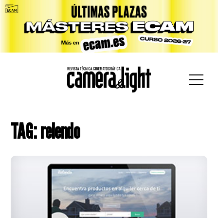
car:
TAG: relendo