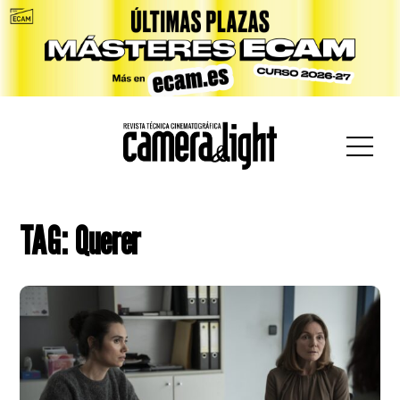
car:
TAG: Querer