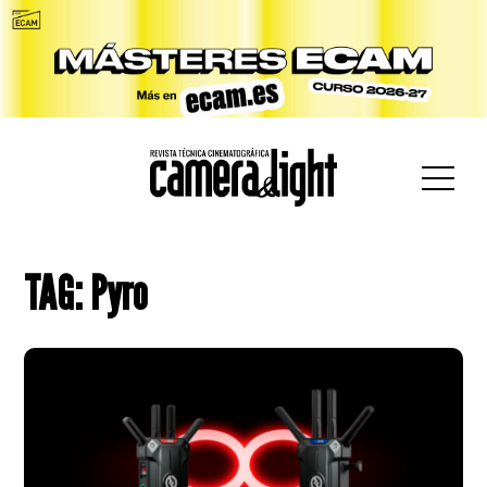
car:
TAG: Pyro