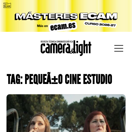
car:
TAG: PEQUEÃ±O CINE ESTUDIO