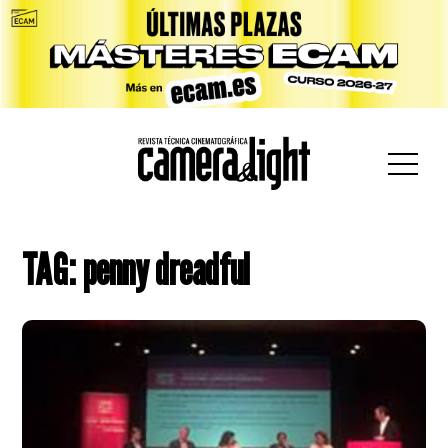
car:
TAG: penny dreadful