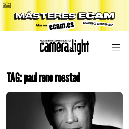
car:
TAG: paul rene roestad