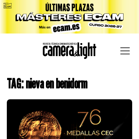
car:
TAG: nieva en benidorm