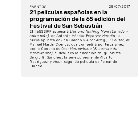
28/07/2017
EVENTOS
21 películas españolas en la
programación de la 65 edición del
Festival de San Sebastián
El #65SSIFF estrenará
Life and Nothing More (La vida y
nada más)
, de Antonio Méndez Esparza;
Handia,
la
nueva apuesta de Jon Garaño y Aitor Arregi;
El autor
, de
Manuel Martín Cuenca, que competirá por tercera vez
por la Concha de Oro;
Marrowbone (El secreto de
Marrowbone),
el debut en la dirección del guionista
Sergio G. Sánchez; la serie
La peste,
de Alberto
Rodríguez; y
Morir,
segunda película de Fernando
Franco.