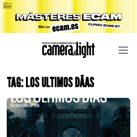
car:
TAG: LOS ULTIMOS DÃ­AS