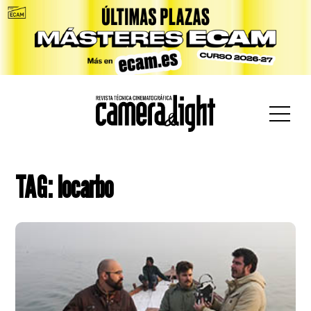
car:
TAG: locarbo