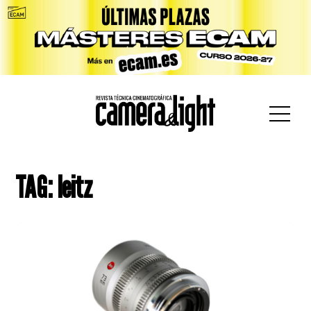
car:
TAG: leitz