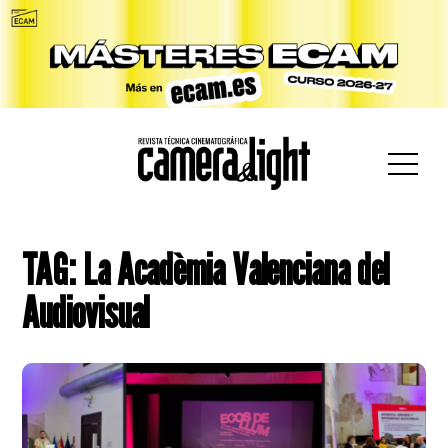
car:
TAG: La Acadèmia Valenciana del
Audiovisual