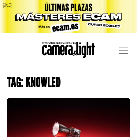
car:
TAG: KNOWLED