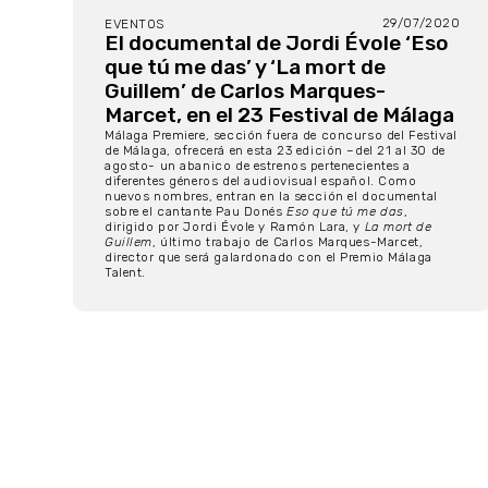
29/07/2020
EVENTOS
El documental de Jordi Évole ‘Eso
que tú me das’ y ‘La mort de
Guillem’ de Carlos Marques-
Marcet, en el 23 Festival de Málaga
Málaga Premiere, sección fuera de concurso del Festival
de Málaga, ofrecerá en esta 23 edición –del 21 al 30 de
agosto- un abanico de estrenos pertenecientes a
diferentes géneros del audiovisual español. Como
nuevos nombres, entran en la sección el documental
sobre el cantante Pau Donés
Eso que tú me das
,
dirigido por Jordi Évole y Ramón Lara, y
La mort de
Guillem
, último trabajo de Carlos Marques-Marcet,
director que será galardonado con el Premio Málaga
Talent.