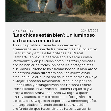
22/12/2023
CINE / SERIES
‘Las chicas están bien’: Un luminoso
entremés romántico
Tras una prolífica trayectoria como actriz y
dramaturga -es una de las fundadoras del colectivo
‘La tristura’ y actúa a las órdenes de Pascal
Lambert-, en la que ha trabajado en series como
Vergüenza
, y en películas como
Las altas presiones
,
por no hablar de todos los papeles protagonistas
que Jonás Trueba le ha encomendado, Itsaso Arana
se estrena como directora con
Las chicas están
bien,
película que le ha valido la nominación al Goya
a Mejor Dirección Revelación. Producida por Los
Ilusos Films y protagonizada por Bárbara Lennie,
Irene Escolar, Itziar Manero, Helena Ezquerro y la
propia Itsaso Arana -con Sara Gallego, a quien
entrevistamos, como directora de fotografía-, la
película es una gozosa experiencia cinematográfica
e interpretativa, “creada desde la convicción
profunda de que hacer cine es hacer avanzar la