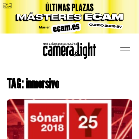
car:
TAG: inmersivo