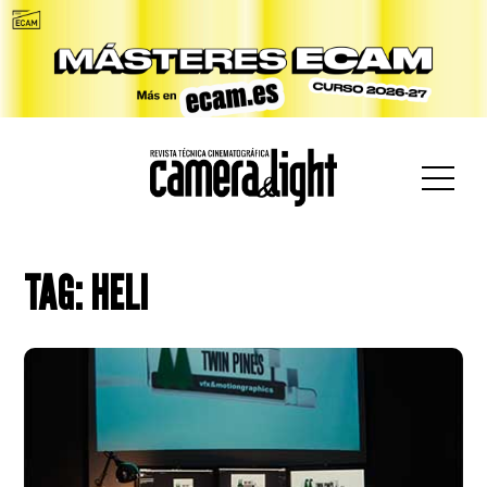
car:
TAG: HELI