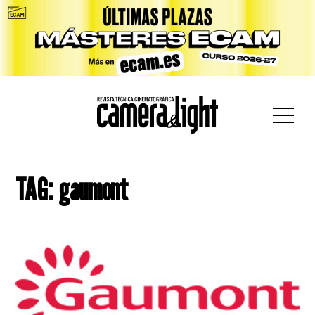
car:
TAG: gaumont