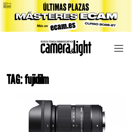
car:
TAG: fujidilm