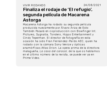
24/08/2021
VIVIR RODANDO
Finaliza el rodaje de ‘El refugio’,
segunda película de Macarena
Astorga
Macarena Astorga ha rodado su segunda película
producida nuevamente por Álvaro Ariza de Esto
También Pasará en coproducción con Bowfinger Int.
Pictures, Sygnatia, Tondero, Hippo Entertainment y
Cindy Teperman. El director de fotografía en esta
ocasión ha sido Fran Fernández-Pardo AEC, quien ha
rodado con la cámara Sony Venice y ópticas
anamórficas Atlas Orion. La opera prima de la directora
malagueña,
La casa del caracol,
de la que os hablamos
en el
último número
de la revista, se puede ver ya en
Prime Video.