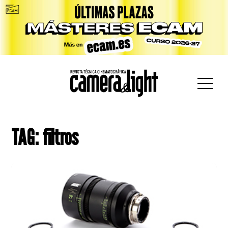
car:
TAG: filtros