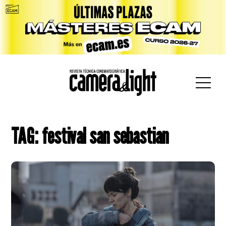
car:
TAG: festival san sebastian