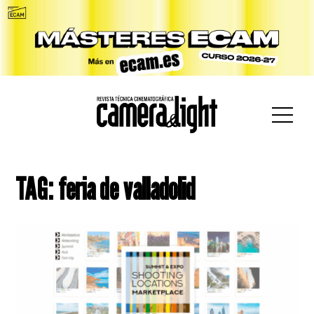
car:
TAG: feria de valladolid