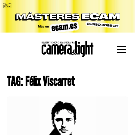
car:
TAG: Félix Viscarret