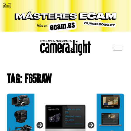
car:
TAG: F65RAW