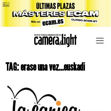
car:
TAG: erase una vez…euskadi