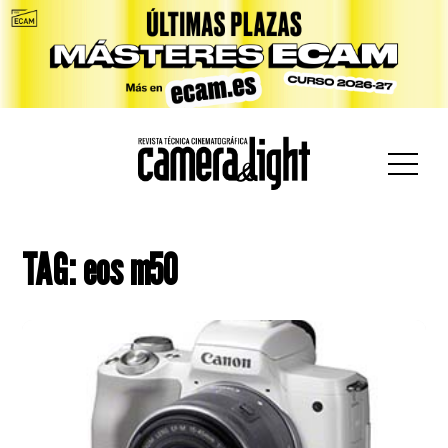
car:
TAG: eos m50