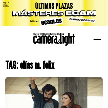
car:
TAG: elías m. felix