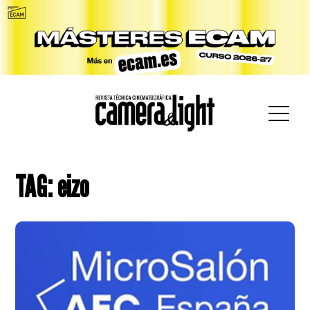
car:
TAG: eizo