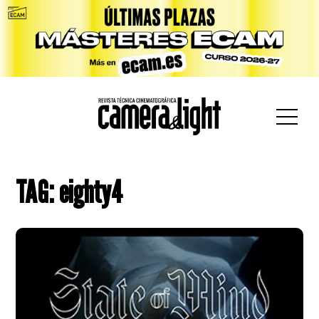
car:
TAG: eighty4