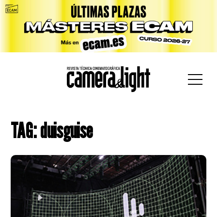
car:
TAG: duisguise