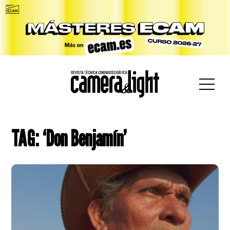
car:
TAG: ‘Don Benjamín’