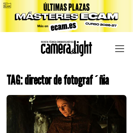
car:
TAG: director de fotograf´ñia