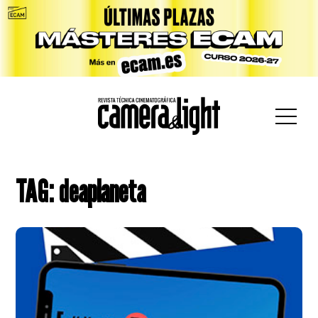
car:
TAG: deaplaneta