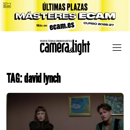
car:
TAG: david lynch