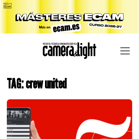
car:
TAG: crew united