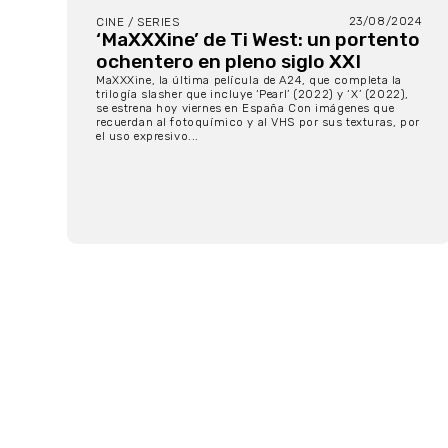
23/08/2024
CINE / SERIES
‘MaXXXine’ de Ti West: un portento
ochentero en pleno siglo XXI
MaXXXine, la última película de A24, que completa la
trilogía slasher que incluye ‘Pearl’ (2022) y ‘X’ (2022),
se estrena hoy viernes en España Con imágenes que
recuerdan al fotoquímico y al VHS por sus texturas, por
el uso expresivo...