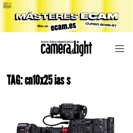
car:
TAG: cn10x25 ias s