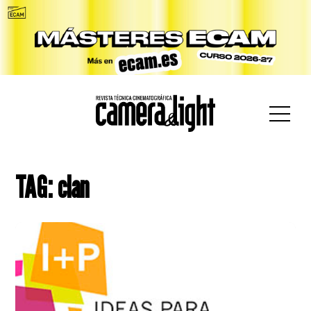
car:
TAG: clan