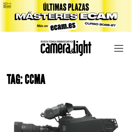
car:
TAG: CCMA