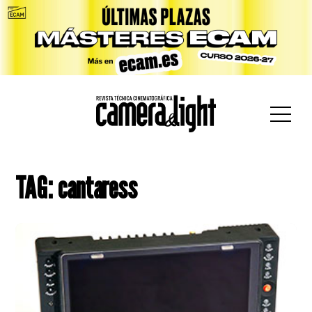
car:
TAG: cantaress