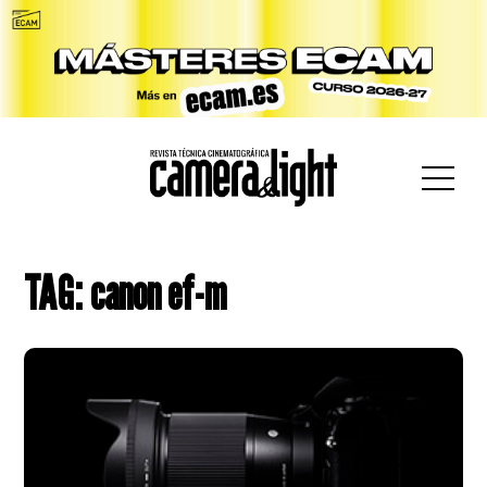
car:
TAG: canon ef-m