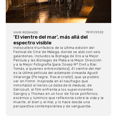
19/01/2022
VIVIR RODANDO
‘El vientre del mar’, más allá del
espectro visible
Indiscutible triunfadora de la última edición del
Festival de Cine de Málaga, donde se alzó con seis
galardones, incluidos la Biznaga de Oro a la Mejor
Película y las Biznagas de Plata a la Mejor Dirección
y a la Mejor Fotografía (para Josep Mª Civit y Blai
Tomàs, a quienes entrevistamos),
El vientre del mar
es la última película del aclamado cineasta Agustí
Villaronga (
Pa negre, Tras el cristal
), que ya podéis
ver en Filmin. Inspirada en el naufragio que
inmortalizó el lienzo
La balsa de la medusa
, de
Géricoult, el film enfrenta a los supervivientes
Savigny y Thomas en un tour de force polifónico,
escénico y lumínico que reflexiona sobre la vida y la
muerte, el bien y el mal, y lo hace desde una
perspectiva contemporánea y de vanguardia.